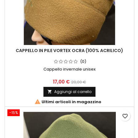
CAPPELLO IN PILE VORTEX OCRA (100% ACRILICO)
(0)
Cappello invernale unisex
17,00 €
20,00 €
Aggiungi al carrello


Ultimi articoli in magazzino
-15%
favorite_border