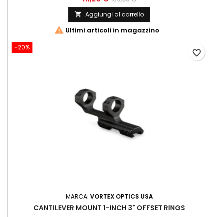
Aggiungi al carrello


Ultimi articoli in magazzino
-20%
favorite_border
MARCA:
VORTEX OPTICS USA
CANTILEVER MOUNT 1-INCH 3" OFFSET RINGS