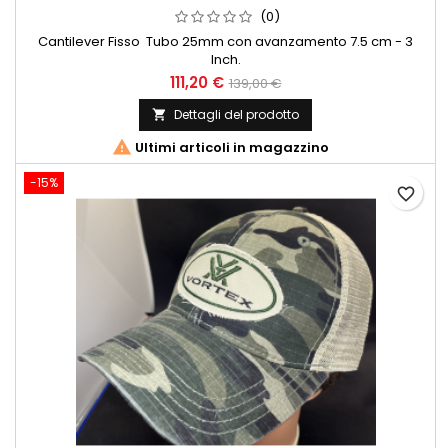
(0)
Cantilever Fisso Tubo 25mm con avanzamento 7.5 cm - 3
Inch.
111,20 €
139,00 €
Dettagli del prodotto


Ultimi articoli in magazzino
-15%
favorite_border