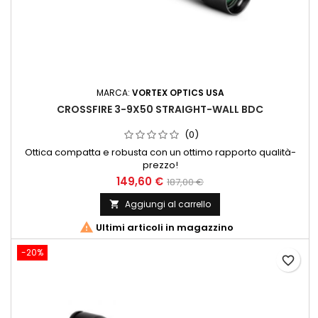
MARCA:
VORTEX OPTICS USA
CROSSFIRE 3-9X50 STRAIGHT-WALL BDC
(0)
Ottica compatta e robusta con un ottimo rapporto qualità-
prezzo!
149,60 €
187,00 €
Aggiungi al carrello


Ultimi articoli in magazzino
-20%
favorite_border