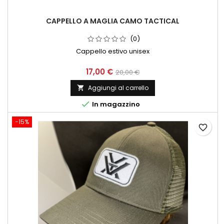
CAPPELLO A MAGLIA CAMO TACTICAL
(0)
Cappello estivo unisex
17,00 €
20,00 €
Aggiungi al carrello


In magazzino
-15%
favorite_border