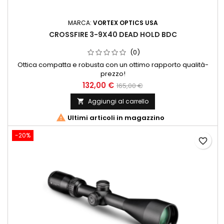
MARCA:
VORTEX OPTICS USA
CROSSFIRE 3-9X40 DEAD HOLD BDC
(0)
Ottica compatta e robusta con un ottimo rapporto qualità-
prezzo!
132,00 €
165,00 €
Aggiungi al carrello


Ultimi articoli in magazzino
-20%
favorite_border