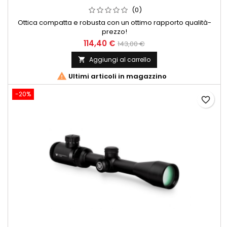
(0)
Ottica compatta e robusta con un ottimo rapporto qualità-
prezzo!
114,40 €
143,00 €
Aggiungi al carrello


Ultimi articoli in magazzino
-20%
favorite_border