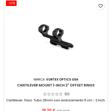
-20%
favorite_border
MARCA:
VORTEX OPTICS USA
CANTILEVER MOUNT 1-INCH 2" OFFSET RINGS
(0)
Cantilever Fisso Tubo 25mm con avanzamento 5 cm - 2 Inch.
111,20 €
139,00 €