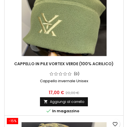
CAPPELLO IN PILE VORTEX VERDE (100% ACRILICO)
(0)
Cappello invernale Unisex
17,00 €
20,00 €
Aggiungi al carrello


In magazzino
-15%
favorite_border