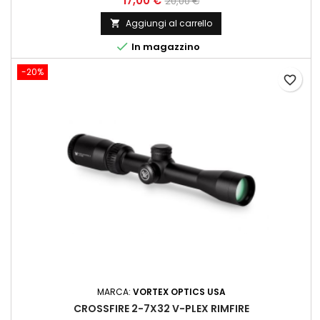
17,00 €
20,00 €
Aggiungi al carrello


In magazzino
-20%
favorite_border
MARCA:
VORTEX OPTICS USA
CROSSFIRE 2-7X32 V-PLEX RIMFIRE