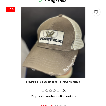

In magazzino
-15%
favorite_border
CAPPELLO VORTEX TERRA SCURA
(0)
Cappello vortex estivo unisex